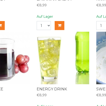
€8,99
€8,9
Auf Lager
Auf L
CE
ENERGY DRINK
SWE
€8,99
€8,9