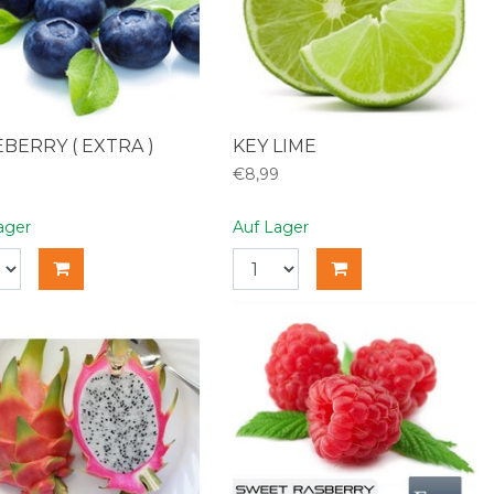
BERRY ( EXTRA )
KEY LIME
9
€8,99
ager
Auf Lager