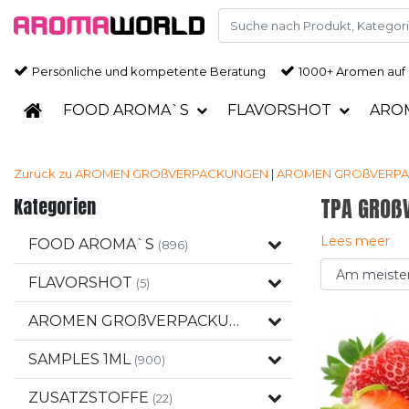
Persönliche und kompetente Beratung
1000+ Aromen auf
FOOD AROMA`S
FLAVORSHOT
ARO
Zurück zu AROMEN GROßVERPACKUNGEN
|
AROMEN GROßVERP
Kategorien
TPA GROß
Lees meer
FOOD AROMA`S
(896)
FLAVORSHOT
(5)
AROMEN GROßVERPACKUNGEN
(120)
SAMPLES 1ML
(900)
ZUSATZSTOFFE
(22)