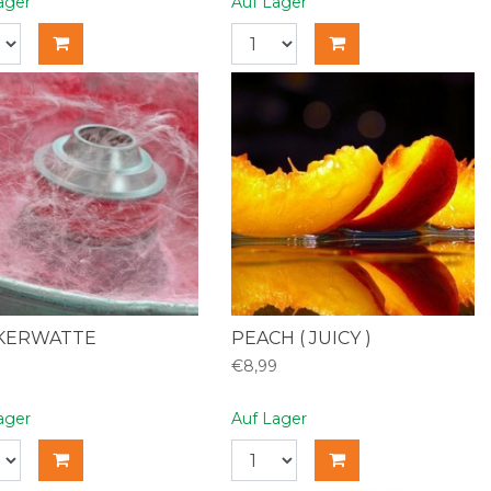
ager
Auf Lager
KERWATTE
PEACH ( JUICY )
9
€8,99
ager
Auf Lager