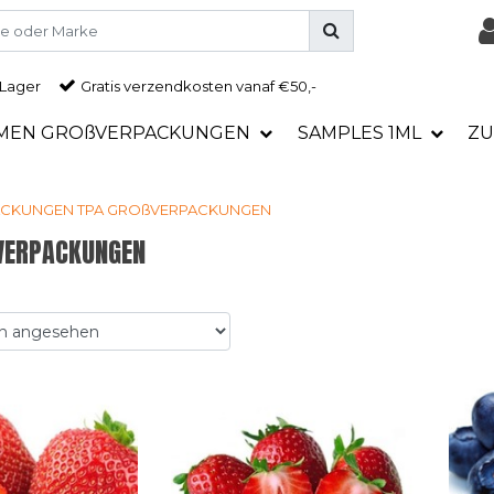
 Lager
Gratis
verzendkosten vanaf €50,-
MEN GROßVERPACKUNGEN
SAMPLES 1ML
ZU
ACKUNGEN
TPA GROßVERPACKUNGEN
VERPACKUNGEN