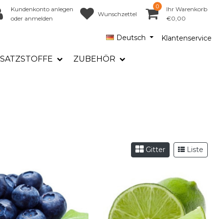
0
Kundenkonto anlegen
Ihr Warenkorb
Wunschzettel
oder anmelden
€0,00
Deutsch
Klantenservice
SATZSTOFFE
ZUBEHÖR
Gitter
Liste