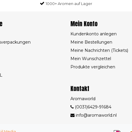
1000+ Aromen auf Lager
e
Mein Konto
Kundenkonto anlegen
sverpackungen
Meine Bestellungen
Meine Nachrichten (Tickets)
Mein Wunschzettel
Produkte vergleichen
L
Kontakt
Aromaworld
(0031)6429-91684
info@aromaworld.nl
tijl Media