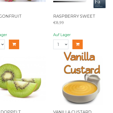
GONFRUIT
RASPBERRY SWEET
9
€8,99
ager
Auf Lager
I DOPPELT
VANILLA CUSTARD