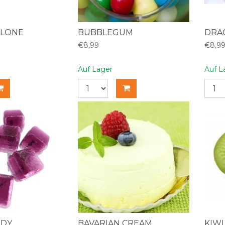
LONE
BUBBLEGUM
DRA
€8,99
€8,9
Auf Lager
Auf L
NDY
BAVARIAN CREAM
KIW