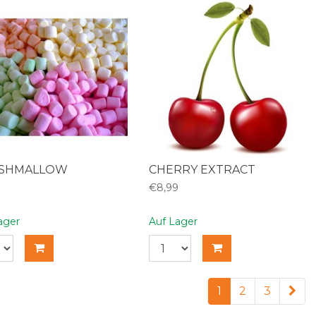
SHMALLOW
CHERRY EXTRACT
9
€8,99
ager
Auf Lager
1
2
3