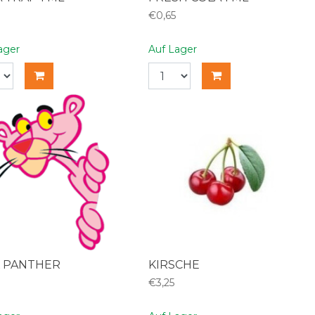
€0,65
ager
Auf Lager
K PANTHER
KIRSCHE
€3,25