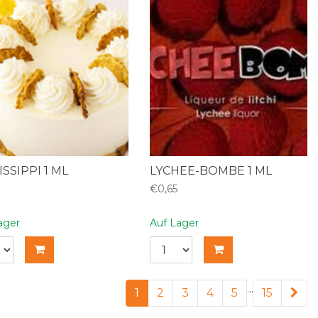
ISSIPPI 1 ML
LYCHEE-BOMBE 1 ML
€0,65
ager
Auf Lager
...
1
2
3
4
5
15