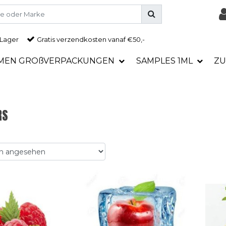
 Lager
Gratis
verzendkosten vanaf €50,-
MEN GROßVERPACKUNGEN
SAMPLES 1ML
ZU
RS