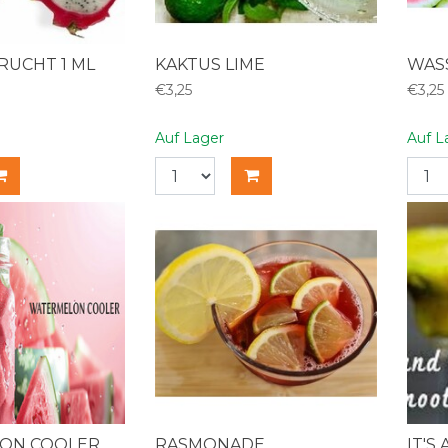
UCHT 1 ML
KAKTUS LIME
WAS
€3,25
€3,25
Auf Lager
Auf L
ON COOLER
RASMONADE
IT'S