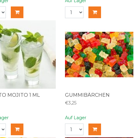
ager
Auf Lager
O MOJITO 1 ML
GUMMIBÄRCHEN
€3,25
ager
Auf Lager