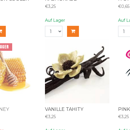
€3,25
€0,65
Auf Lager
Auf L
LAGER
NEY
VANILLE TAHITY
PIN
€3,25
€3,25