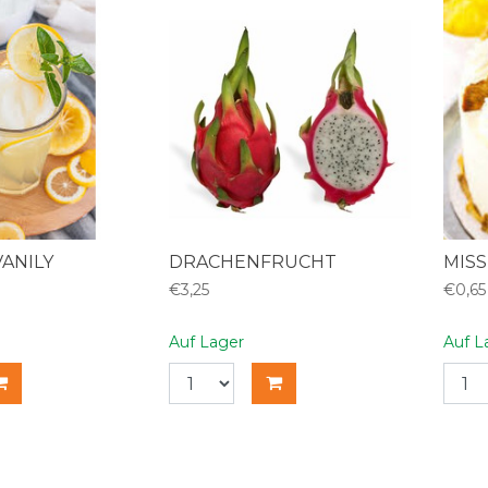
VANILY
DRACHENFRUCHT
MISS
€3,25
€0,65
Auf Lager
Auf L