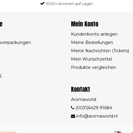
1000+ Aromen auf Lager
e
Mein Konto
Kundenkonto anlegen
sverpackungen
Meine Bestellungen
Meine Nachrichten (Tickets)
Mein Wunschzettel
Produkte vergleichen
L
Kontakt
Aromaworld
(0031)6429-91684
info@aromaworld.nl
tijl Media