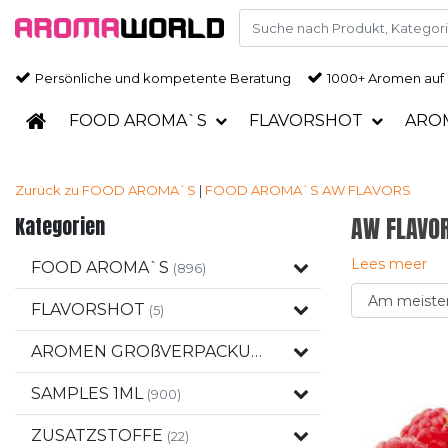
Persönliche und kompetente Beratung
1000+ Aromen auf
FOOD AROMA`S
FLAVORSHOT
ARO
Zurück zu FOOD AROMA`S
|
FOOD AROMA`S
AW FLAVORS
Kategorien
AW FLAVO
Lees meer
FOOD AROMA`S
(896)
FLAVORSHOT
(5)
AROMEN GROßVERPACKUNGEN
(120)
SAMPLES 1ML
(900)
ZUSATZSTOFFE
(22)