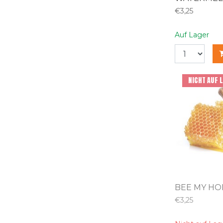
€3,25
Auf Lager
NICHT AUF 
BEE MY HO
€3,25