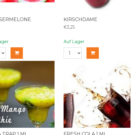
SERMELONE
KIRSCHDAME
€3,25
ager
Auf Lager
 A TRAP 1 ML
FRESH COLA 1 ML