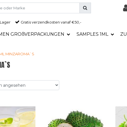
 Lager
Gratis
verzendkosten vanaf €50,-
MEN GROßVERPACKUNGEN
SAMPLES 1ML
ZU
ML
MINZAROMA`S
A`S