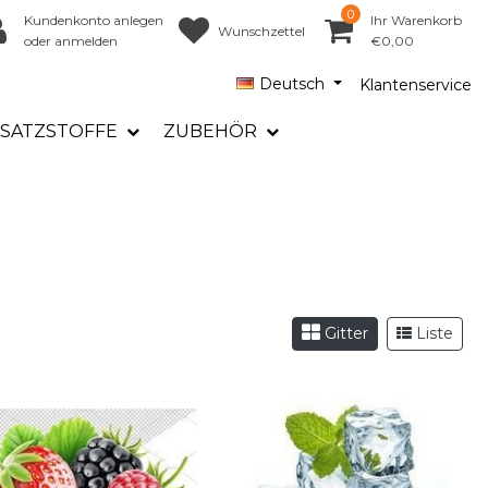
0
Kundenkonto anlegen
Ihr Warenkorb
Wunschzettel
oder anmelden
€0,00
Deutsch
Klantenservice
SATZSTOFFE
ZUBEHÖR
Gitter
Liste