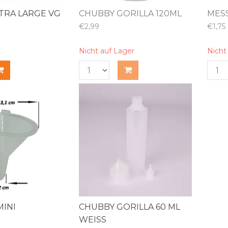
TRA LARGE VG
CHUBBY GORILLA 120ML
MES
€2,99
€1,75
Nicht auf Lager
Nicht
MINI
CHUBBY GORILLA 60 ML
WEISS