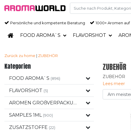
Persönliche und kompetente Beratung
1000+ Aromen auf
FOOD AROMA`S
FLAVORSHOT
ARO
Zurück zu home
|
ZUBEHÖR
Kategorien
ZUBEHÖR
ZUBEHÖR
FOOD AROMA`S
(896)
Lees meer
FLAVORSHOT
(5)
AROMEN GROßVERPACKUNGEN
(120)
SAMPLES 1ML
(900)
ZUSATZSTOFFE
(22)