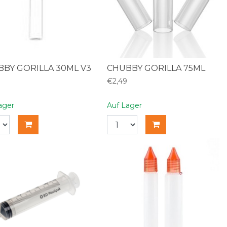
BY GORILLA 30ML V3
CHUBBY GORILLA 75ML
€2,49
ager
Auf Lager