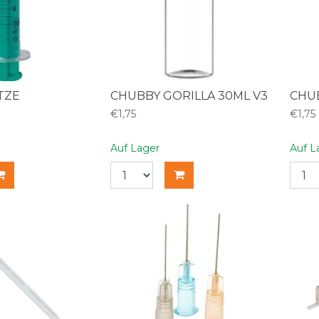
TZE
CHUBBY GORILLA 30ML V3
CHUB
€1,75
€1,75
Auf Lager
Auf L