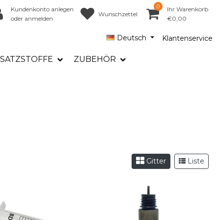
0
Kundenkonto anlegen
Ihr Warenkorb
Wunschzettel
oder anmelden
€0,00
Deutsch
Klantenservice
SATZSTOFFE
ZUBEHÖR
Gitter
Liste