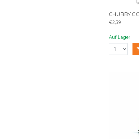
CHUBBY GO
€2,39
Auf Lager