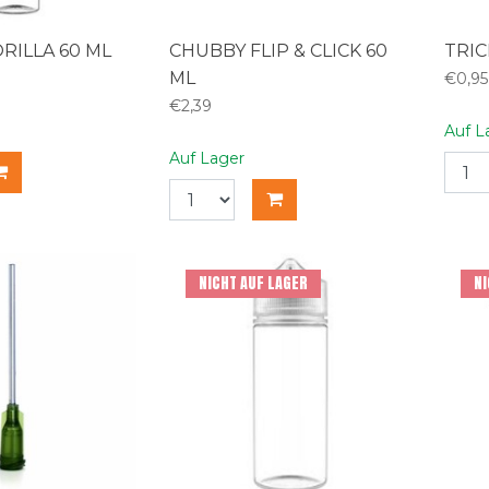
RILLA 60 ML
CHUBBY FLIP & CLICK 60
TRI
ML
€0,95
€2,39
Auf L
Auf Lager
NICHT AUF LAGER
NI