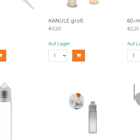
KANULE groß
60-m
€0,50
€2,25
Auf Lager
Auf L