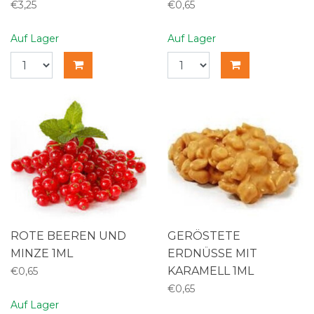
€3,25
€0,65
Auf Lager
Auf Lager
ROTE BEEREN UND
GERÖSTETE
MINZE 1ML
ERDNÜSSE MIT
KARAMELL 1ML
€0,65
€0,65
Auf Lager