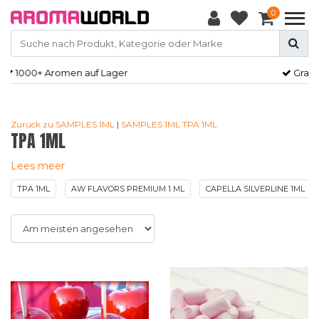
0
Gratis
verzendkosten vanaf €50,-
Zurück zu SAMPLES 1ML
|
SAMPLES 1ML
TPA 1ML
TPA 1ML
Lees meer
TPA 1ML
AW FLAVORS PREMIUM 1 ML
CAPELLA SILVERLINE 1ML