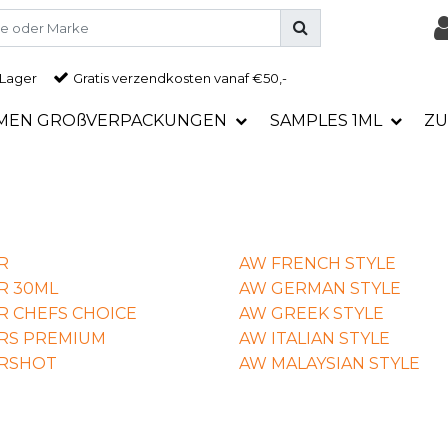
 Lager
Gratis
verzendkosten vanaf €50,-
MEN GROßVERPACKUNGEN
SAMPLES 1ML
ZU
R
AW FRENCH STYLE
R 30ML
AW GERMAN STYLE
R CHEFS CHOICE
AW GREEK STYLE
RS PREMIUM
AW ITALIAN STYLE
ORSHOT
AW MALAYSIAN STYLE