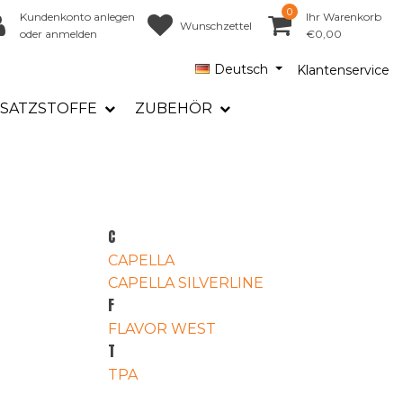
0
Kundenkonto anlegen
Ihr Warenkorb
Wunschzettel
oder anmelden
€0,00
Deutsch
Klantenservice
SATZSTOFFE
ZUBEHÖR
C
CAPELLA
CAPELLA SILVERLINE
F
FLAVOR WEST
T
TPA