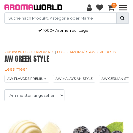
0
Gratis
verzendkosten vanaf €50,-
Zurück zu FOOD AROMA`S
|
FOOD AROMA`S
AW GREEK STYLE
AW GREEK STYLE
Lees meer
AW FLAVORS PREMIUM
AW MALAYSIAN STYLE
AW GERMAN STYL