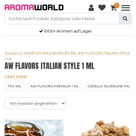
0
Gratis
verzendkosten vanaf €50,-
Zurück zu SAMPLES 1ML
|
SAMPLES 1ML
AW FLAVORS ITALIAN STYLE
1 ML
AW FLAVORS ITALIAN STYLE 1 ML
Lees meer
TPA 1ML
AW FLAVORS PREMIUM 1 ML
CAPELLA SILVERLINE 1ML