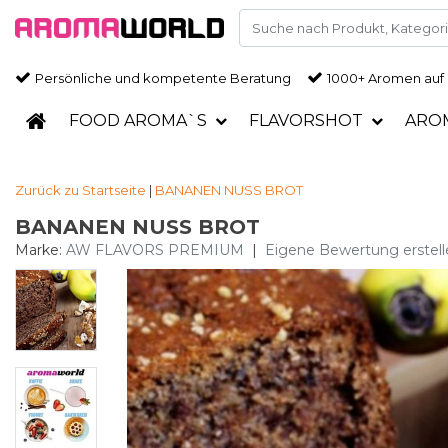
Persönliche und kompetente Beratung
1000+ Aromen auf
FOOD AROMA`S
FLAVORSHOT
ARO
Zurück zu Startseite
|
BANANEN NUSS BROT
BANANEN NUSS BROT
Marke:
AW FLAVORS PREMIUM
|
Eigene Bewertung erstell