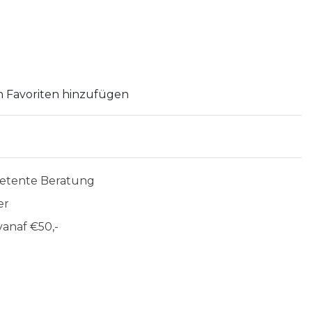
 Favoriten hinzufügen
etente Beratung
er
anaf €50,-