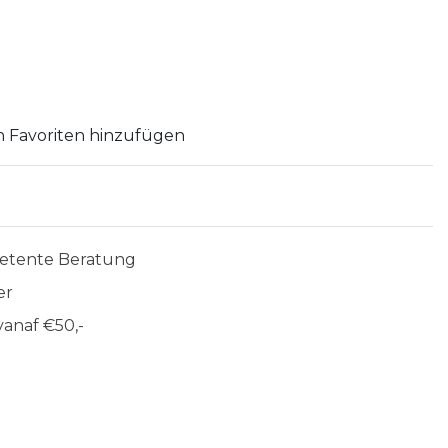
 Favoriten hinzufügen
etente Beratung
er
anaf €50,-