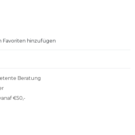
 Favoriten hinzufügen
etente Beratung
er
anaf €50,-