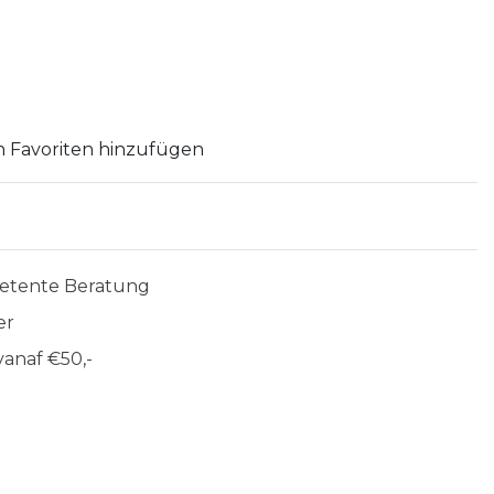
 Favoriten hinzufügen
etente Beratung
er
anaf €50,-