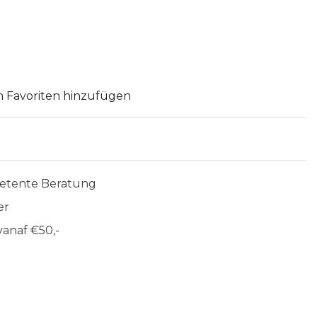
 Favoriten hinzufügen
etente Beratung
er
anaf €50,-