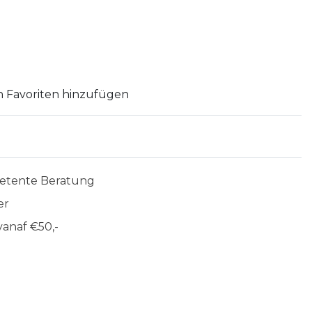
 Favoriten hinzufügen
etente Beratung
er
anaf €50,-