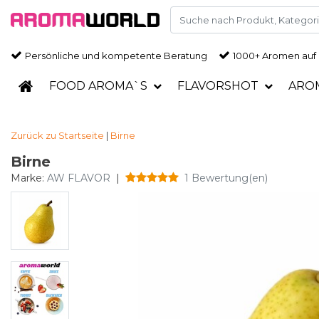
Persönliche und kompetente Beratung
1000+ Aromen auf
FOOD AROMA`S
FLAVORSHOT
ARO
Zurück zu Startseite
|
Birne
Birne
Marke:
AW FLAVOR
|
1 Bewertung(en)