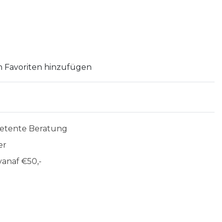
 Favoriten hinzufügen
etente Beratung
er
anaf €50,-