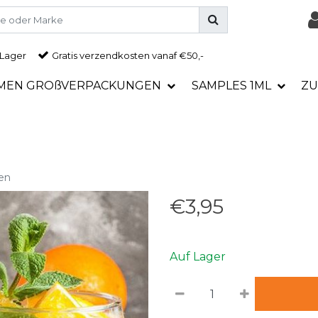
 Lager
Gratis
verzendkosten vanaf €50,-
MEN GROßVERPACKUNGEN
SAMPLES 1ML
ZU
en
€3,95
Auf Lager