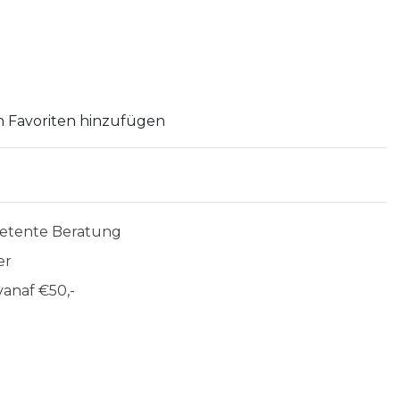
 Favoriten hinzufügen
etente Beratung
er
anaf €50,-