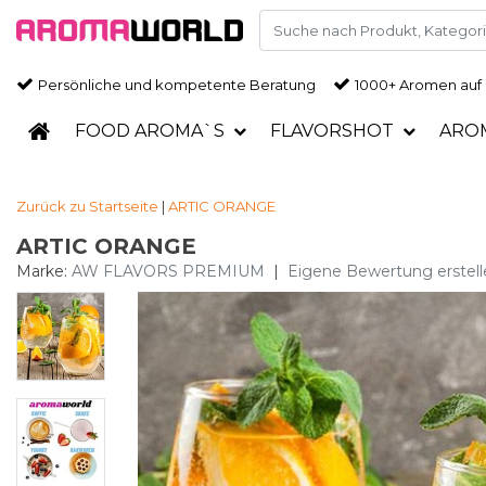
Persönliche und kompetente Beratung
1000+ Aromen auf
FOOD AROMA`S
FLAVORSHOT
ARO
Zurück zu Startseite
|
ARTIC ORANGE
ARTIC ORANGE
Marke:
AW FLAVORS PREMIUM
|
Eigene Bewertung erstell