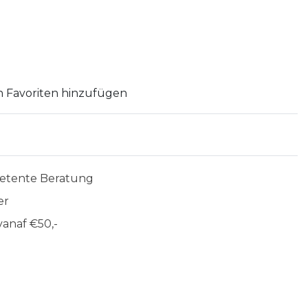
 Favoriten hinzufügen
etente Beratung
er
anaf €50,-