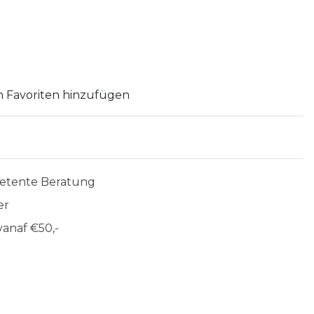
 Favoriten hinzufügen
etente Beratung
er
anaf €50,-