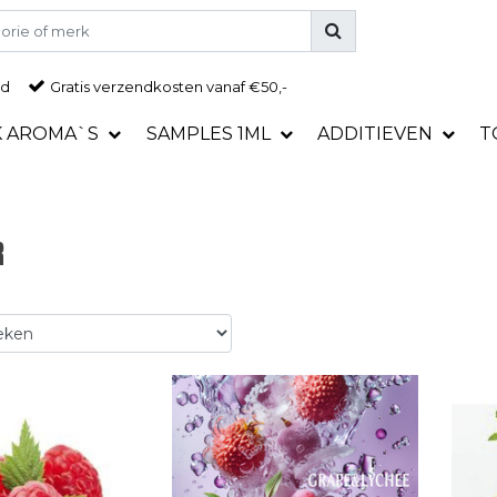
ad
Gratis
verzendkosten vanaf €50,-
K AROMA`S
SAMPLES 1ML
ADDITIEVEN
T
R