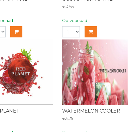
€0,65
orraad
Op voorraad
 PLANET
WATERMELON COOLER
€3,25