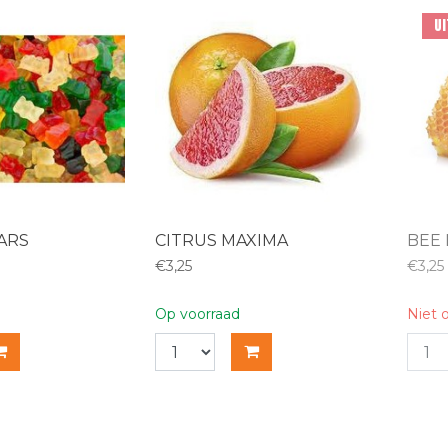
U
ARS
CITRUS MAXIMA
BEE
€3,25
€3,25
Op voorraad
Niet 