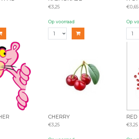
€3,25
€0,65
Op voorraad
Op vo
HER
CHERRY
RED
€3,25
€3,25