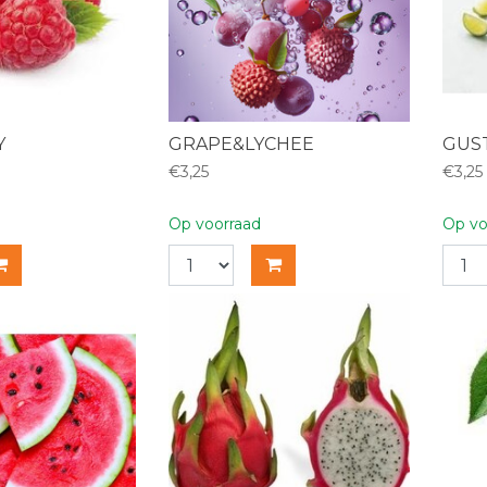
Y
GRAPE&LYCHEE
GUS
€3,25
€3,25
Op voorraad
Op vo