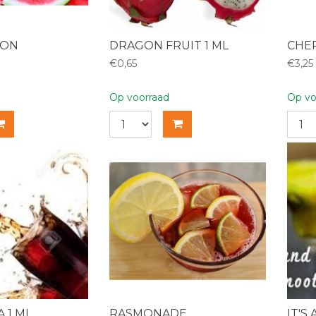
LON
DRAGON FRUIT 1 ML
CHE
€0,65
€3,25
Op voorraad
Op vo
 1 ML
RASMONADE
IT'S