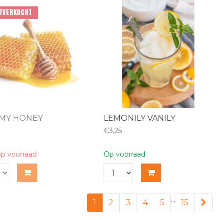
ITVERKOCHT
 MY HONEY
LEMONILY VANILY
€3,25
op voorraad
Op voorraad
...
1
2
3
4
5
15