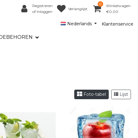
0
Registreren
Winkelwagen
Verlanglijst
of Inloggen
€0,00
Nederlands
Klantenservice
OEBEHOREN
Foto-tabel
Lijst