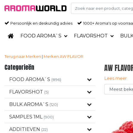
Persoonlijk en deskundig advies
1000+ Aroma's op voorra
FOOD AROMA`S
FLAVORSHOT
BUL
Terug naar Merken
|
Merken
AW FLAVOR
Categorieën
AW FLAVO
Lees meer
FOOD AROMA`S
(896)
FLAVORSHOT
(5)
BULK AROMA`S
(120)
SAMPLES 1ML
(900)
ADDITIEVEN
(22)