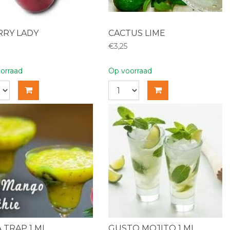
RRY LADY
CACTUS LIME
€3,25
orraad
Op voorraad
 A TRAP 1 ML
GUSTO MOJITO 1 ML