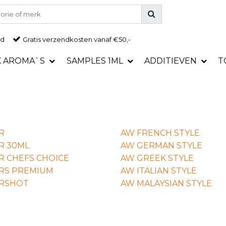
ad
Gratis
verzendkosten vanaf €50,-
K AROMA`S
SAMPLES 1ML
ADDITIEVEN
T
R
AW FRENCH STYLE
R 30ML
AW GERMAN STYLE
R CHEFS CHOICE
AW GREEK STYLE
RS PREMIUM
AW ITALIAN STYLE
ORSHOT
AW MALAYSIAN STYLE