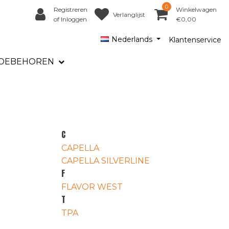
0
Registreren
Winkelwagen
Verlanglijst
of Inloggen
€0,00
Nederlands
Klantenservice
OEBEHOREN
C
CAPELLA
CAPELLA SILVERLINE
F
FLAVOR WEST
T
TPA