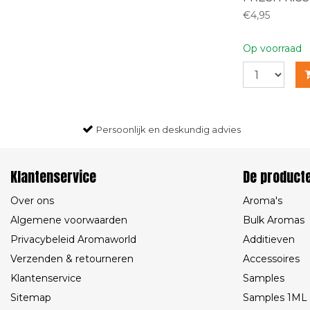
€4,95
Op voorraad
Persoonlijk en deskundig advies
Klantenservice
De product
Over ons
Aroma's
Algemene voorwaarden
Bulk Aromas
Privacybeleid Aromaworld
Additieven
Verzenden & retourneren
Accessoires
Klantenservice
Samples
Sitemap
Samples 1ML