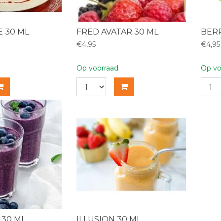
E 30 ML
FRED AVATAR 30 ML
BER
€4,95
€4,95
Op voorraad
Op vo
 30 ML
ILLUSION 30 ML