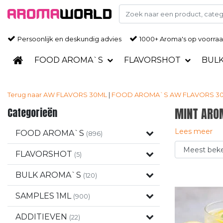
Persoonlijk en deskundig advies
1000+ Aroma's op voorra
FOOD AROMA`S
FLAVORSHOT
BUL
Terug naar AW FLAVORS 30ML
|
FOOD AROMA`S
AW FLAVORS 3
Categorieën
MINT ARO
Lees meer
FOOD AROMA`S
(896)
FLAVORSHOT
(5)
BULK AROMA`S
(120)
SAMPLES 1ML
(900)
ADDITIEVEN
(22)