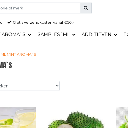
ad
Gratis
verzendkosten vanaf €50,-
K AROMA`S
SAMPLES 1ML
ADDITIEVEN
T
0ML
MINT AROMA`S
MA`S