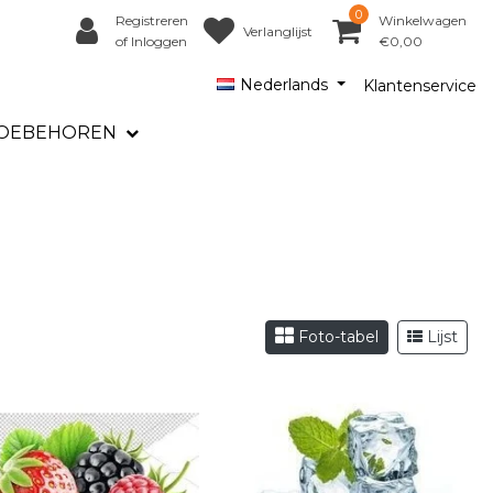
0
Registreren
Winkelwagen
Verlanglijst
of Inloggen
€0,00
Nederlands
Klantenservice
OEBEHOREN
Foto-tabel
Lijst