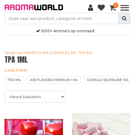
0
Gratis
verzendkosten vanaf €50,-
Terug naar SAMPLES 1ML
|
SAMPLES 1ML
TPA 1ML
TPA 1ML
Lees meer
TPA 1ML
AW FLAVORS PREMIUM 1 ML
CAPELLA SILVERLINE 1ML