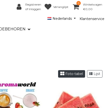
0
Registreren
Winkelwagen
Verlanglijst
of Inloggen
€0,00
Nederlands
Klantenservice
OEBEHOREN
Foto-tabel
Lijst