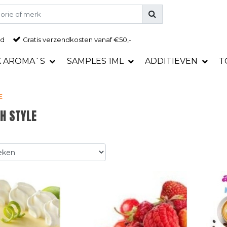
ad
Gratis
verzendkosten vanaf €50,-
K AROMA`S
SAMPLES 1ML
ADDITIEVEN
T
E
H STYLE