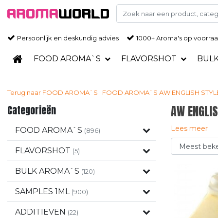
Persoonlijk en deskundig advies
1000+ Aroma's op voorra
FOOD AROMA`S
FLAVORSHOT
BUL
Terug naar FOOD AROMA`S
|
FOOD AROMA`S
AW ENGLISH STYL
Categorieën
AW ENGLIS
Lees meer
FOOD AROMA`S
(896)
FLAVORSHOT
(5)
BULK AROMA`S
(120)
SAMPLES 1ML
(900)
ADDITIEVEN
(22)