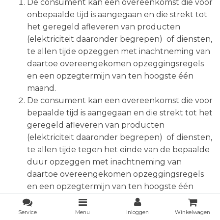
De consument kan een overeenkomst die voor
onbepaalde tijd is aangegaan en die strekt tot
het geregeld afleveren van producten
(elektriciteit daaronder begrepen) of diensten,
te allen tijde opzeggen met inachtneming van
daartoe overeengekomen opzeggingsregels
en een opzegtermijn van ten hoogste één
maand.
De consument kan een overeenkomst die voor
bepaalde tijd is aangegaan en die strekt tot het
geregeld afleveren van producten
(elektriciteit daaronder begrepen) of diensten,
te allen tijde tegen het einde van de bepaalde
duur opzeggen met inachtneming van
daartoe overeengekomen opzeggingsregels
en een opzegtermijn van ten hoogste één
maand.
De consument kan de in de vorige leden
Service
Menu
Inloggen
Winkelwagen