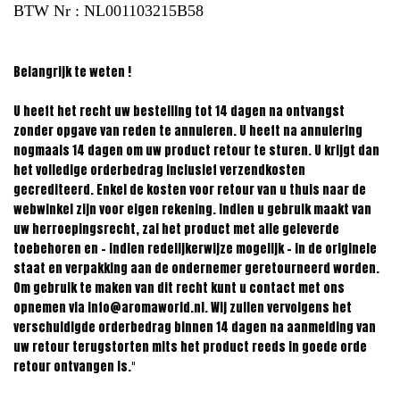
BTW Nr : NL001103215B58
Belangrijk te weten !
U heeft het recht uw bestelling tot 14 dagen na ontvangst
zonder opgave van reden te annuleren. U heeft na annulering
nogmaals 14 dagen om uw product retour te sturen. U krijgt dan
het volledige orderbedrag inclusief verzendkosten
gecrediteerd. Enkel de kosten voor retour van u thuis naar de
webwinkel zijn voor eigen rekening. Indien u gebruik maakt van
uw herroepingsrecht, zal het product met alle geleverde
toebehoren en - indien redelijkerwijze mogelijk - in de originele
staat en verpakking aan de ondernemer geretourneerd worden.
Om gebruik te maken van dit recht kunt u contact met ons
opnemen via
info@aromaworld.nl
. Wij zullen vervolgens het
verschuldigde orderbedrag binnen 14 dagen na aanmelding van
uw retour terugstorten mits het product reeds in goede orde
retour ontvangen is.
"