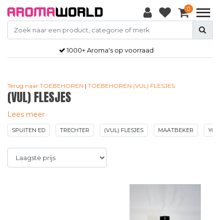
0
Gratis
verzendkosten vanaf €50,-
Terug naar TOEBEHOREN
|
TOEBEHOREN
(VUL) FLESJES
(VUL) FLESJES
Lees meer
SPUITEN ED
TRECHTER
(VUL) FLESJES
MAATBEKER
YO