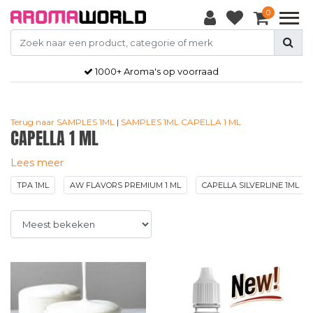
0
Gratis
verzendkosten vanaf €50,-
Terug naar SAMPLES 1ML
|
SAMPLES 1ML
CAPELLA 1 ML
CAPELLA 1 ML
Lees meer
TPA 1ML
AW FLAVORS PREMIUM 1 ML
CAPELLA SILVERLINE 1ML