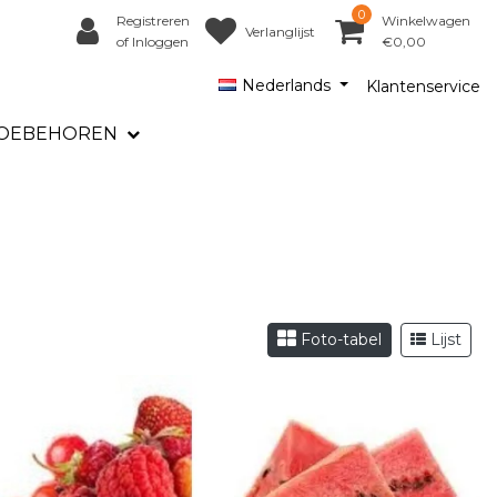
0
Registreren
Winkelwagen
Verlanglijst
of Inloggen
€0,00
Nederlands
Klantenservice
OEBEHOREN
Foto-tabel
Lijst