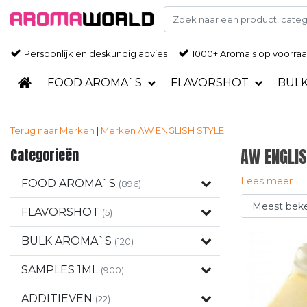
Persoonlijk en deskundig advies
1000+ Aroma's op voorra
FOOD AROMA`S
FLAVORSHOT
BUL
Terug naar Merken
|
Merken
AW ENGLISH STYLE
Categorieën
AW ENGLIS
Lees meer
FOOD AROMA`S
(896)
FLAVORSHOT
(5)
BULK AROMA`S
(120)
SAMPLES 1ML
(900)
ADDITIEVEN
(22)