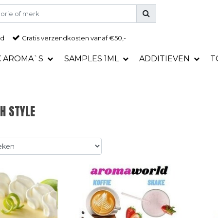
ad
Gratis
verzendkosten vanaf €50,-
K AROMA`S
SAMPLES 1ML
ADDITIEVEN
T
H STYLE