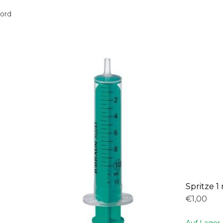
oord
Spritze 1
€1,00
Auf Lager