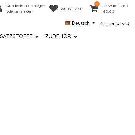
0
Kundenkonto anlegen
Ihr Warenkorb
Wunschzettel
oder anmelden
€0,00
Deutsch
Klantenservice
SATZSTOFFE
ZUBEHÖR