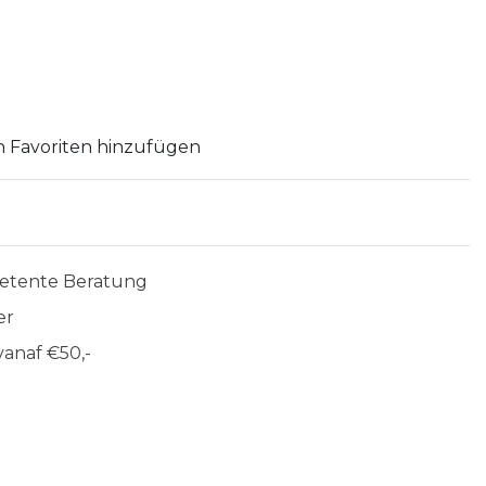
 Favoriten hinzufügen
etente Beratung
er
anaf €50,-