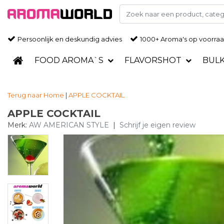
Persoonlijk en deskundig advies
1000+ Aroma's op voorra
FOOD AROMA`S
FLAVORSHOT
BUL
Terug naar Home
|
APPLE COCKTAIL
APPLE COCKTAIL
Merk:
AW AMERICAN STYLE
|
Schrijf je eigen review