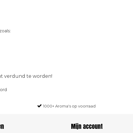
oals:
ent verdund te worden!
oord
1000+ Aroma's op voorraad
en
Mijn account