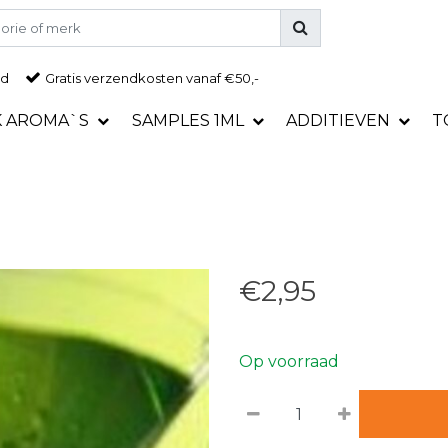
ad
Gratis
verzendkosten vanaf €50,-
K AROMA`S
SAMPLES 1ML
ADDITIEVEN
T
€2,95
Op voorraad