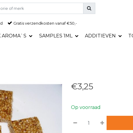
ad
Gratis
verzendkosten vanaf €50,-
K AROMA`S
SAMPLES 1ML
ADDITIEVEN
T
€3,25
Op voorraad