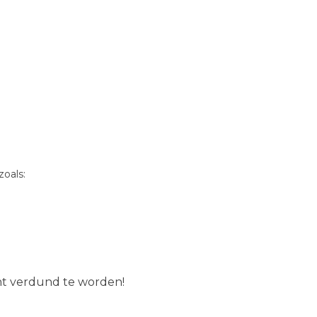
oals:
ent verdund te worden!