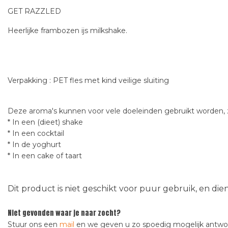
GET RAZZLED
Heerlijke frambozen ijs milkshake.
Verpakking : PET fles met kind veilige sluiting
Deze aroma's kunnen voor vele doeleinden gebruikt worden, z
* In een (dieet) shake
* In een cocktail
* In de yoghurt
* In een cake of taart
Dit product is niet geschikt voor puur gebruik, en di
Niet gevonden waar je naar zocht?
Stuur ons een
mail
en we geven u zo spoedig mogelijk antw