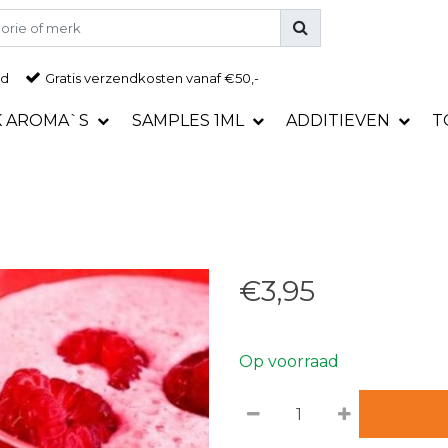
ad
Gratis
verzendkosten vanaf €50,-
K AROMA`S
SAMPLES 1ML
ADDITIEVEN
T
€3,95
Op voorraad