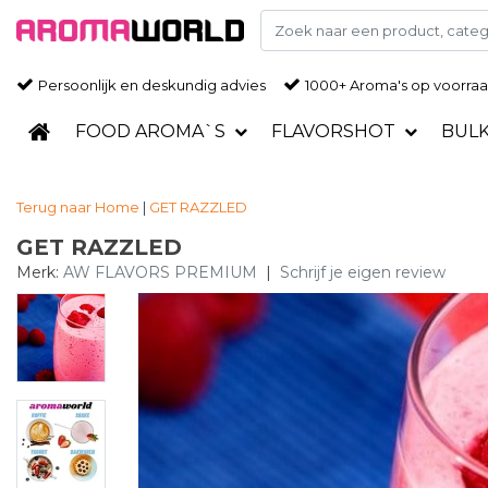
Persoonlijk en deskundig advies
1000+ Aroma's op voorra
FOOD AROMA`S
FLAVORSHOT
BUL
Terug naar Home
|
GET RAZZLED
GET RAZZLED
Merk:
AW FLAVORS PREMIUM
|
Schrijf je eigen review