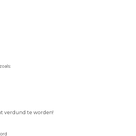
oals:
ent verdund te worden!
oord