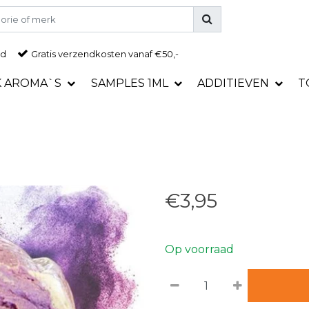
ad
Gratis
verzendkosten vanaf €50,-
K AROMA`S
SAMPLES 1ML
ADDITIEVEN
T
€3,95
Op voorraad