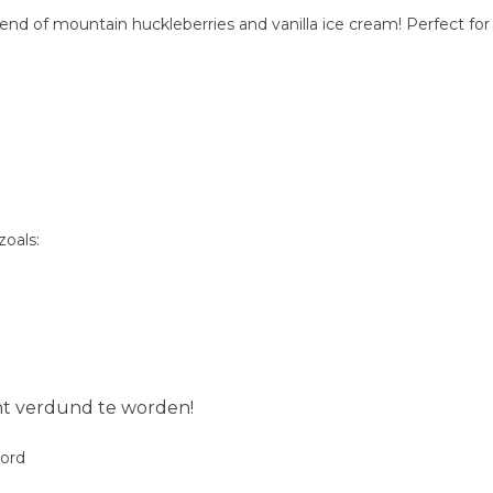
d of mountain huckleberries and vanilla ice cream! Perfect for a
oals:
ent verdund te worden!
oord