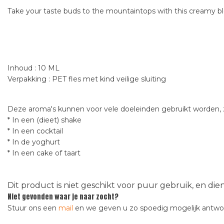
Take your taste buds to the mountaintops with this creamy blen
Inhoud : 10 ML
Verpakking : PET fles met kind veilige sluiting
Deze aroma's kunnen voor vele doeleinden gebruikt worden, z
* In een (dieet) shake
* In een cocktail
* In de yoghurt
* In een cake of taart
Dit product is niet geschikt voor puur gebruik, en di
Niet gevonden waar je naar zocht?
Stuur ons een
mail
en we geven u zo spoedig mogelijk antw