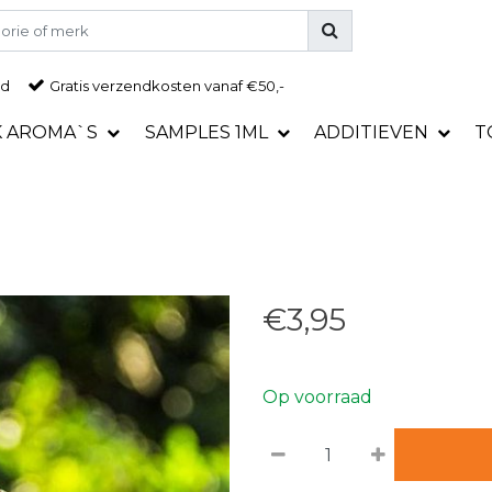
ad
Gratis
verzendkosten vanaf €50,-
K AROMA`S
SAMPLES 1ML
ADDITIEVEN
T
€3,95
Op voorraad