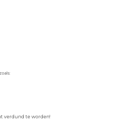
oals:
ent verdund te worden!