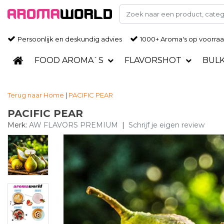
Persoonlijk en deskundig advies
1000+ Aroma's op voorra
FOOD AROMA`S
FLAVORSHOT
BUL
Terug naar Home
|
PACIFIC PEAR
PACIFIC PEAR
Merk:
AW FLAVORS PREMIUM
|
Schrijf je eigen review