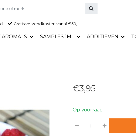
ad
Gratis
verzendkosten vanaf €50,-
K AROMA`S
SAMPLES 1ML
ADDITIEVEN
T
€3,95
Op voorraad