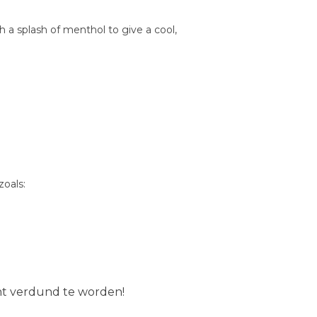
 a splash of menthol to give a cool,
oals:
ent verdund te worden!