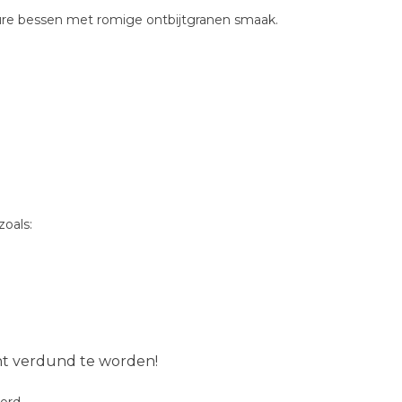
zure bessen met romige ontbijtgranen smaak.
oals:
ent verdund te worden!