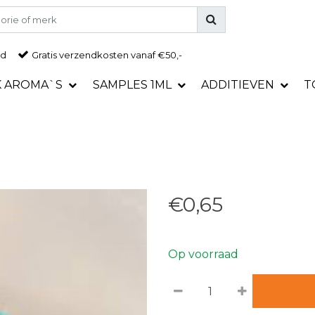
ad
Gratis
verzendkosten vanaf €50,-
K AROMA`S
SAMPLES 1ML
ADDITIEVEN
T
€0,65
Op voorraad