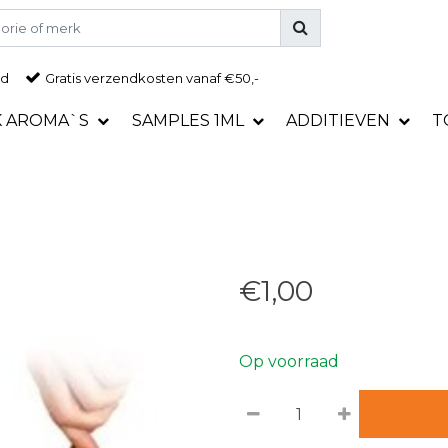
ad
Gratis
verzendkosten vanaf €50,-
K AROMA`S
SAMPLES 1ML
ADDITIEVEN
T
€1,00
Op voorraad