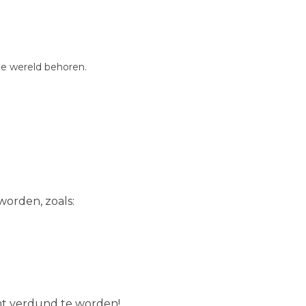
de wereld behoren.
orden, zoals:
ent verdund te worden!