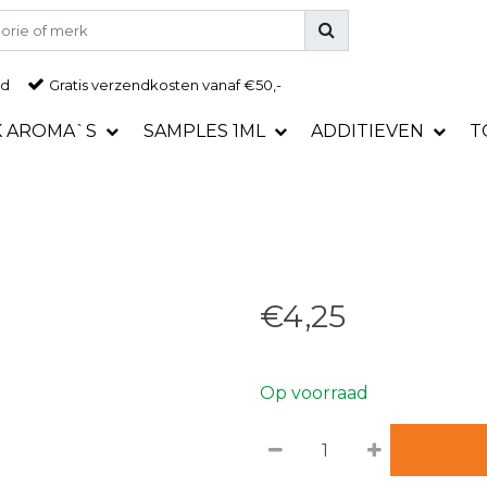
ad
Gratis
verzendkosten vanaf €50,-
K AROMA`S
SAMPLES 1ML
ADDITIEVEN
T
€4,25
Op voorraad