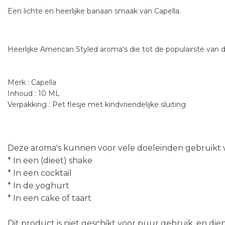
Een lichte en heerlijke banaan smaak van Capella.
Heerlijke American Styled aroma's die tot de populairste van 
Merk : Capella
Inhoud : 10 ML
Verpakking : Pet flesje met kindvriendelijke sluiting
Deze aroma's kunnen voor vele doeleinden gebruikt w
* In een (dieet) shake
* In een cocktail
* In de yoghurt
* In een cake of taart
Dit product is niet geschikt voor puur gebruik, en di