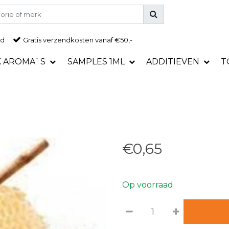
ad
Gratis
verzendkosten vanaf €50,-
K AROMA`S
SAMPLES 1ML
ADDITIEVEN
T
€0,65
Op voorraad