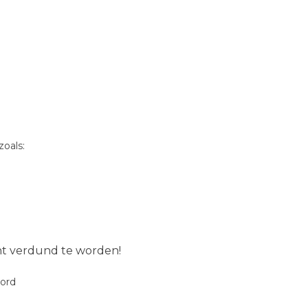
oals:
ent verdund te worden!
oord