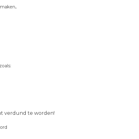
.
 smaken
oals:
ent verdund te worden!
oord