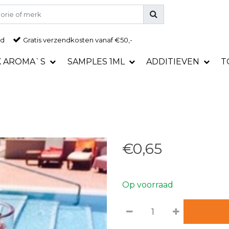
ad
Gratis
verzendkosten vanaf €50,-
K AROMA`S
SAMPLES 1ML
ADDITIEVEN
T
€0,65
Op voorraad