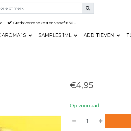
ad
Gratis
verzendkosten vanaf €50,-
K AROMA`S
SAMPLES 1ML
ADDITIEVEN
T
€4,95
Op voorraad